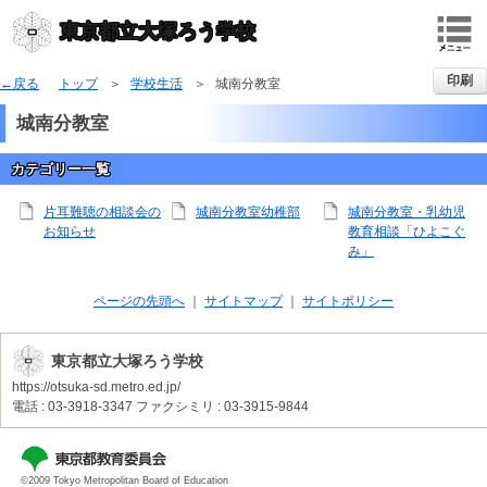
東京都立大塚ろう学校
印刷
戻る
トップ
学校生活
城南分教室
城南分教室
カテゴリー一覧
片耳難聴の相談会の
城南分教室幼稚部
城南分教室・乳幼児
お知らせ
教育相談「ひよこぐ
み」
ページの先頭へ
サイトマップ
サイトポリシー
東京都立大塚ろう学校
https://otsuka-sd.metro.ed.jp/
電話 : 03-3918-3347
ファクシミリ : 03-3915-9844
©2009 Tokyo Metropolitan Board of Education